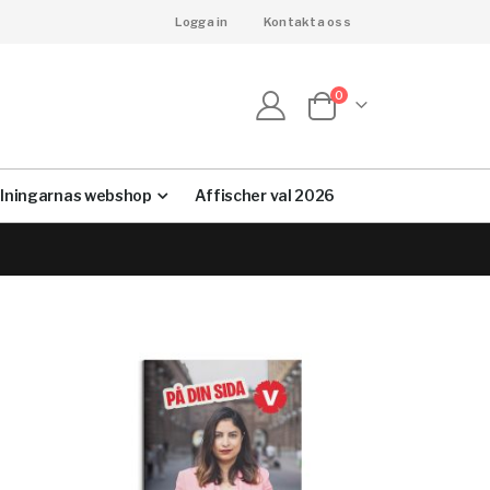
Logga in
Kontakta oss
artiklar
0
Cart
lningarnas webshop
Affischer val 2026