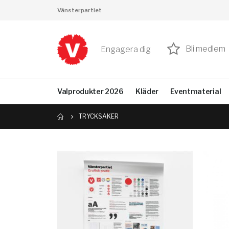
Vänsterpartiet
Bli medlem
Engagera dig
Valprodukter 2026
Kläder
Eventmaterial
TRYCKSAKER