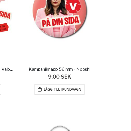
Klistermärken A5, 8 olika motiv - Valbudskap
Kampanjknapp 56 mm - Nooshi
9,00 SEK
LÄGG TILL I KUNDVAGN