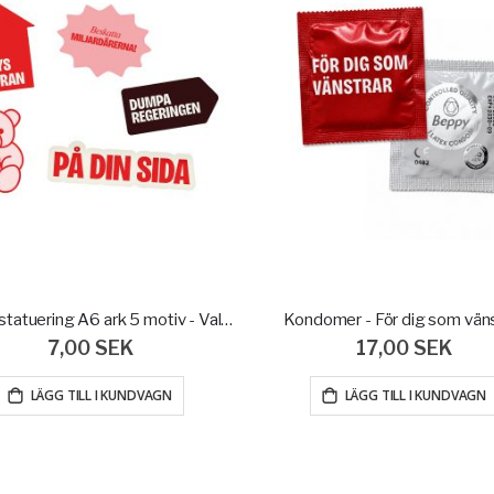
Gnuggistatuering A6 ark 5 motiv - Valbudskap
Kondomer - För dig som väns
7,00 SEK
17,00 SEK
LÄGG TILL I KUNDVAGN
LÄGG TILL I KUNDVAGN