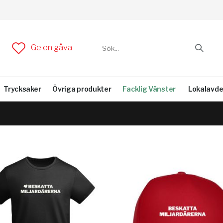
Ge en gåva
Trycksaker
Övriga produkter
Facklig Vänster
Lokalavde