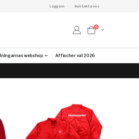
Logga in
Kontakta oss
artiklar
0
Cart
lningarnas webshop
Affischer val 2026